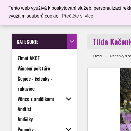
Tento web využívá k poskytování služeb, personalizaci rek
ÚVOD
využitím souborů cookie.
Přečtěte si více
Tilda Kačen
KATEGORIE
Úvod
Panenky s o
Zimní AKCE
Vánoční polštáře
Čepice - čelenky -
rukavice
Věnce s andělkami
Andílci
Andělky
Panenky