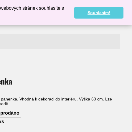
 webových stránek souhlasíte s
0,00 KČ
Souhlasím!
enka
í panenka. Vhodná k dekoraci do interiéru. Výška 60 cm. Lze
adit.
yprodáno
ks