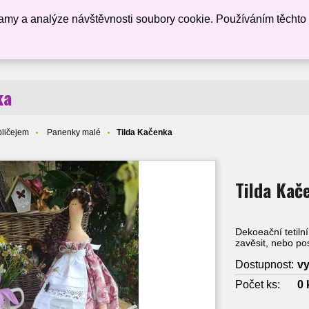
lamy a analýze návštěvnosti soubory cookie. Používáním těchto
ESHOP PANENKY
KONTAKT
ka
bličejem
Panenky malé
Tilda Kačenka
Tilda Kač
Dekoeační tetiln
zavěsit, nebo pos
Dostupnost:
v
Počet ks:
0