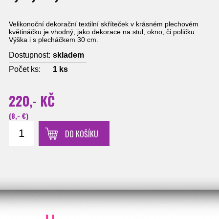
Velikonoční dekorační textilní skříteček v krásném plechovém
květináčku je vhodný, jako dekorace na stul, okno, či poličku.
Výška i s plecháčkem 30 cm.
Dostupnost:
skladem
Počet ks:
1
ks
220,- KČ
(8,- €)
DO KOŠÍKU