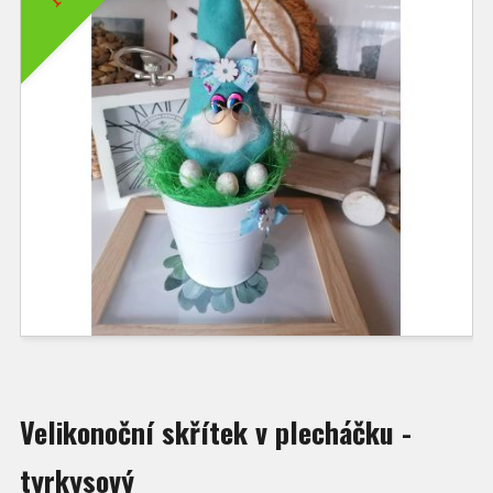
Velikonoční skřítek v plecháčku -
tyrkysový